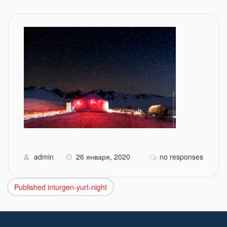
admin
26 января, 2020
no responses
Published in
turgen-yurt-night
Навигация
по