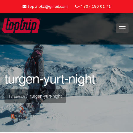
toptripkz@gmail.com
+7 707 180 01 71
Toggl
navig
turgen-yurt-night
Главная
turgen-yurt-night