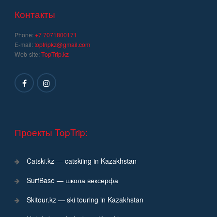
записям
Контакты
Phone:
+7 7071800171
E-mail:
toptripkz@gmail.com
Web-site:
TopTrip.kz
Проекты TopTrip:
Catski.kz — catskiing in Kazakhstan
SurfBase — школа вексерфа
Skitour.kz — ski touring in Kazakhstan