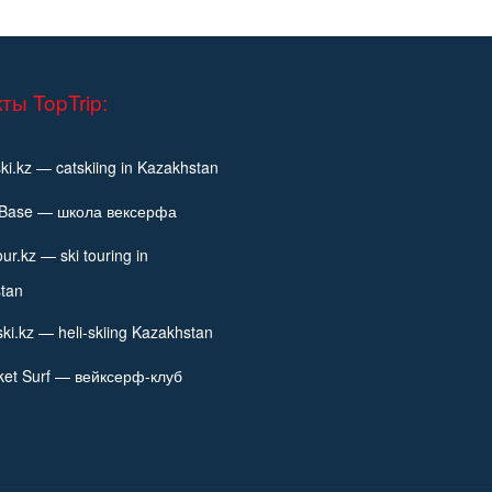
ты TopTrip:
ki.kz — catskiing in Kazakhstan
fBase — школа вексерфа
our.kz — ski touring in
tan
ski.kz — heli-skiing Kazakhstan
ket Surf — вейксерф-клуб