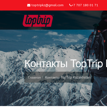
toptripkz@gmail.com
+7 707 180 01 71
Контакты TopTrip
Главная
Контакты TopTrip Kazakhstan