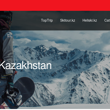
TopTrip
Skitour.kz
Heliski.kz
Cat
 Kazakhstan