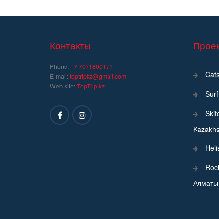
Контакты
Проек
Phone:
+7 7071800171
Cats
E-mail:
toptripkz@gmail.com
Web-site:
TopTrip.kz
Sur
Skit
Kazakhs
Heli
Roc
Алматы