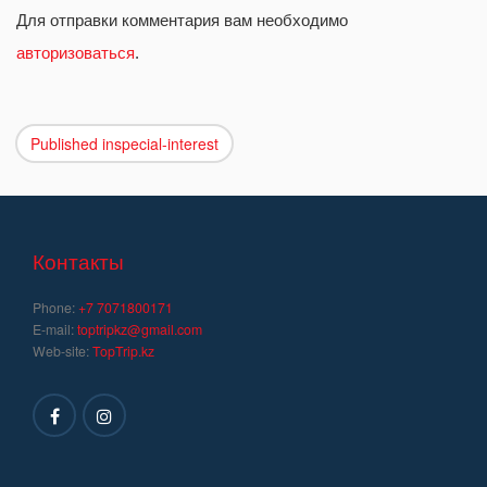
Для отправки комментария вам необходимо
авторизоваться
.
Published in
special-interest
Навигация
по
записям
Контакты
Phone:
+7 7071800171
E-mail:
toptripkz@gmail.com
Web-site:
TopTrip.kz