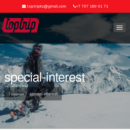
toptripkz@gmail.com
+7 707 180 01 71
Toggl
navig
special-interest
Главная
special-interest