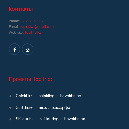
записям
Контакты
Phone:
+7 7071800171
E-mail:
toptripkz@gmail.com
Web-site:
TopTrip.kz
Проекты TopTrip:
Catski.kz — catskiing in Kazakhstan
SurfBase — школа вексерфа
Skitour.kz — ski touring in Kazakhstan