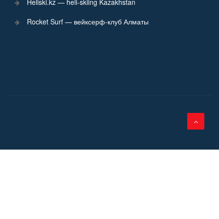
Heliski.kz — heli-skiing Kazakhstan
Rocket Surf — вейксерф-клуб Алматы