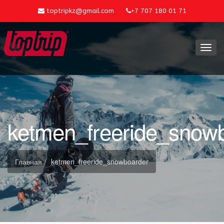
toptripkz@gmail.com
+7 707 180 01 71
Toggl
navig
ketmen_freeride_snow
Главная
ketmen_freeride_snowboarder