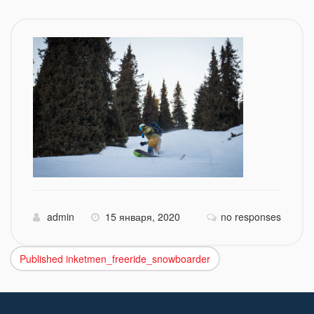
admin
15 января, 2020
no responses
Published in
ketmen_freeride_snowboarder
Навигация
по