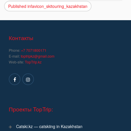
Published in
favicon_skitouring_kazakhstan
Навигация
по
записям
Контакты
Phone:
+7 7071800171
E-mail:
toptripkz@gmail.com
Web-site:
TopTrip.kz
Проекты TopTrip:
Catski.kz — catskiing in Kazakhstan