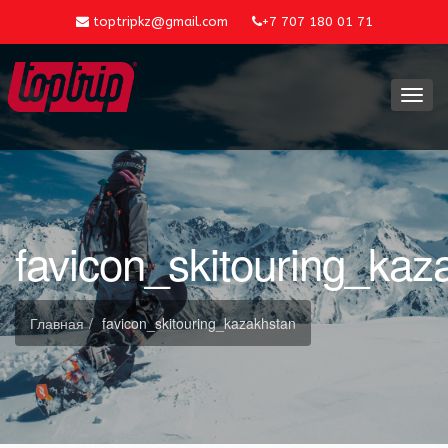
toptripkz@gmail.com
+7 707 180 01 71
Toggl
navig
favicon_skitouring_kaz
Главная
favicon_skitouring_kazakhstan