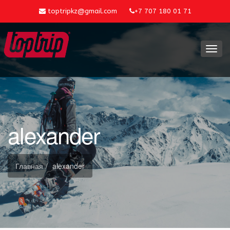
toptripkz@gmail.com
+7 707 180 01 71
Toggl
navig
alexander
Главная
alexander