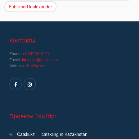
Published in
alexander
Навигация
по
записям
Контакты
Phone:
+7 7071800171
E-mail:
toptripkz@gmail.com
Web-site:
TopTrip.kz
Проекты TopTrip:
Catski.kz — catskiing in Kazakhstan