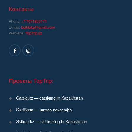
записям
Контакты
Phone:
+7 7071800171
E-mail:
toptripkz@gmail.com
Web-site:
TopTrip.kz
Проекты TopTrip:
Catski.kz — catskiing in Kazakhstan
SurfBase — школа вексерфа
Skitour.kz — ski touring in Kazakhstan