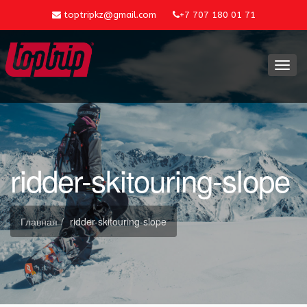
toptripkz@gmail.com
+7 707 180 01 71
Toggl
navig
ridder-skitouring-slope
Главная
ridder-skitouring-slope