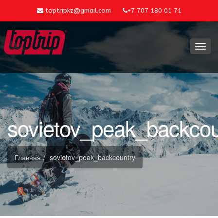
toptripkz@gmail.com
+7 707 180 01 71
Toggl
navig
sovietov_peak_backcou
Главная
sovietov_peak_backcountry