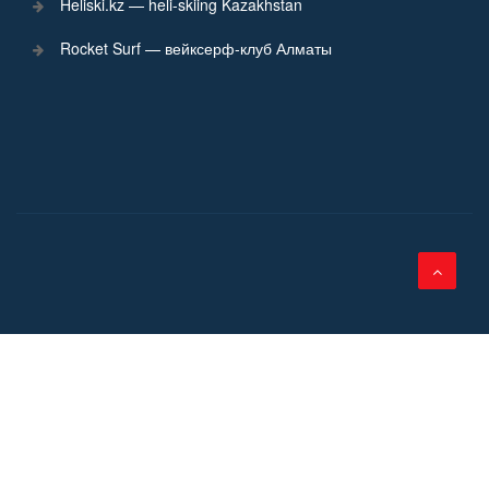
Heliski.kz — heli-skiing Kazakhstan
Rocket Surf — вейксерф-клуб Алматы