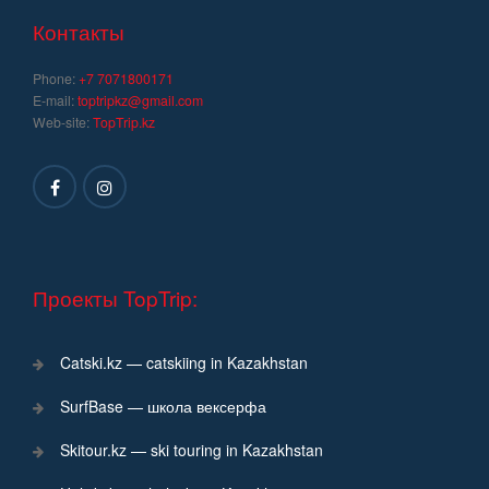
записям
Контакты
Phone:
+7 7071800171
E-mail:
toptripkz@gmail.com
Web-site:
TopTrip.kz
Проекты TopTrip:
Catski.kz — catskiing in Kazakhstan
SurfBase — школа вексерфа
Skitour.kz — ski touring in Kazakhstan