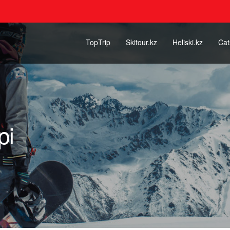
TopTrip
Skitour.kz
Heliski.kz
Cat
pi