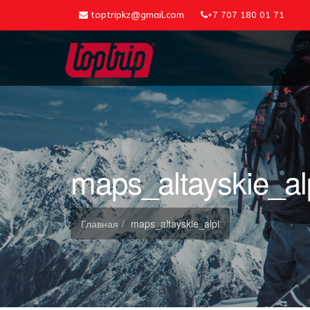
toptripkz@gmail.com
+7 707 180 01 71
maps_altayskie_al
Главная
maps_altayskie_alpi