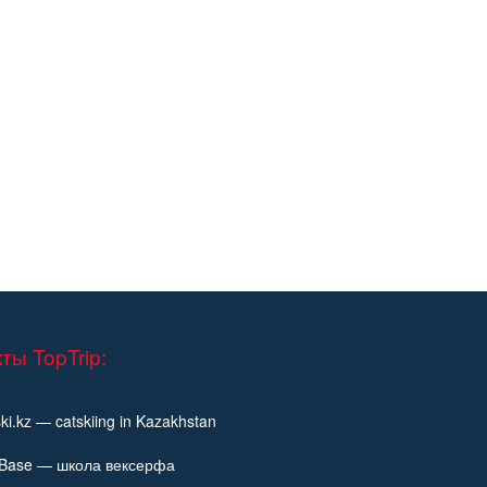
ты TopTrip:
ki.kz — catskiing in Kazakhstan
fBase — школа вексерфа