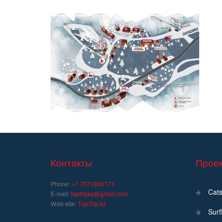
Контакты
Проек
Phone:
+7 7071800171
Cats
E-mail:
toptripkz@gmail.com
Web-site:
TopTrip.kz
Sur